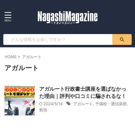
HOME
>
アガルート
アガルート
アガルート行政書士講座を選ばなかっ
た理由｜評判や口コミに騙されるな！
2024/5/14
アガルート
,
予備校・通信講座
,
勉強