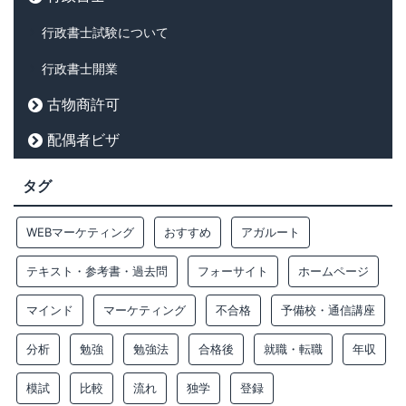
行政書士試験について
行政書士開業
古物商許可
配偶者ビザ
タグ
WEBマーケティング
おすすめ
アガルート
テキスト・参考書・過去問
フォーサイト
ホームページ
マインド
マーケティング
不合格
予備校・通信講座
分析
勉強
勉強法
合格後
就職・転職
年収
模試
比較
流れ
独学
登録