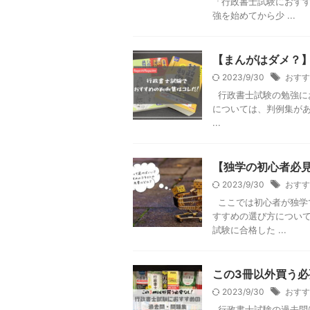
「行政書士試験におす
強を始めてから少 ...
【まんがはダメ？
2023/9/30
おすす
行政書士試験の勉強に
については、判例集が
...
【独学の初心者必
2023/9/30
おすす
ここでは初心者が独学
すすめの選び方につい
試験に合格した ...
この3冊以外買う
2023/9/30
おすす
行政書士試験の過去問