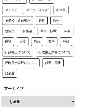
マインド
マーケティング
不合格
予備校・通信講座
分析
勉強
勉強法
合格後
就職・転職
年収
模試
比較
流れ
独学
登録
行政書士について
行政書士業界について
行政書士試験について
起業・開業
難易度
アーカイブ