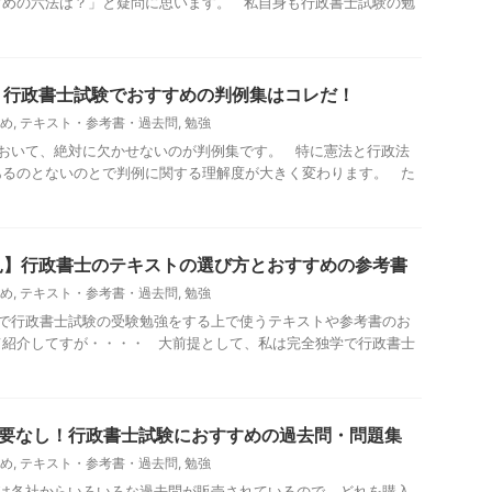
すめの六法は？」と疑問に思います。 私自身も行政書士試験の勉
】行政書士試験でおすすめの判例集はコレだ！
め
,
テキスト・参考書・過去問
,
勉強
おいて、絶対に欠かせないのが判例集です。 特に憲法と行政法
あるのとないのとで判例に関する理解度が大きく変わります。 た
見】行政書士のテキストの選び方とおすすめの参考書
め
,
テキスト・参考書・過去問
,
勉強
で行政書士試験の受験勉強をする上で使うテキストや参考書のお
て紹介してすが・・・・ 大前提として、私は完全独学で行政書士
必要なし！行政書士試験におすすめの過去問・問題集
め
,
テキスト・参考書・過去問
,
勉強
は各社からいろいろな過去問が販売されているので、どれを購入