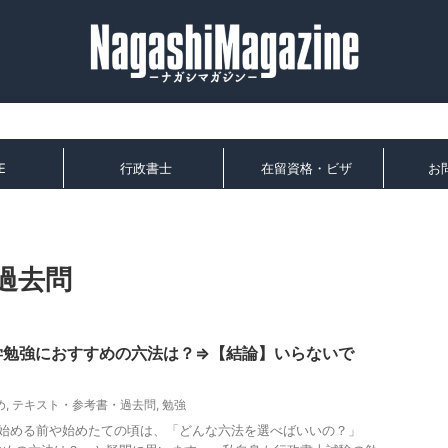
E
行政書士
在留資格・ビザ
お
過去問
学勉強におすすめの六法は？⇒【結論】いらないで
め
,
テキスト・参考書・過去問
,
勉強
始める前や始めたての頃は、「どんな六法を選べばいいの？」